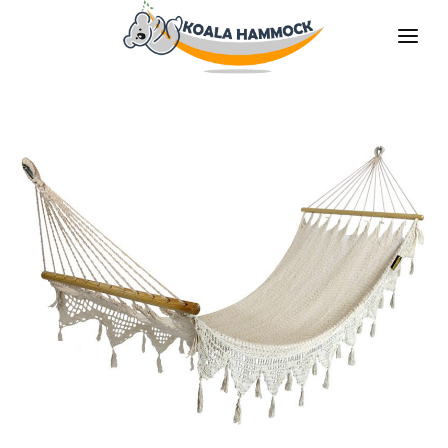
O НАС
ПРЕДЛАГАТЬ
MАГАЗИНЫ
БУДЬ НАШИМ ДИТРИБЬЮТОРОМ
МЕДИА
КОНТАКТЫ
RU