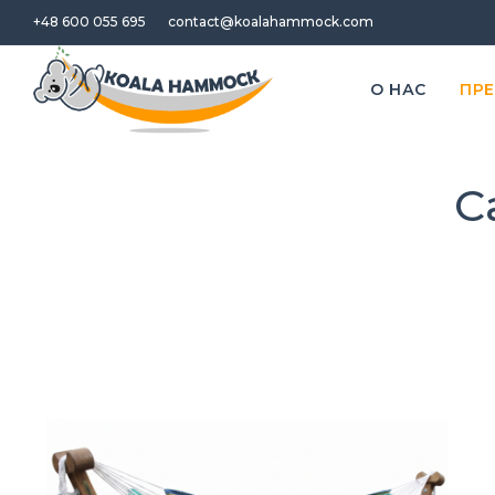
+48 600 055 695
contact@koalahammock.com
O НАС
ПР
С