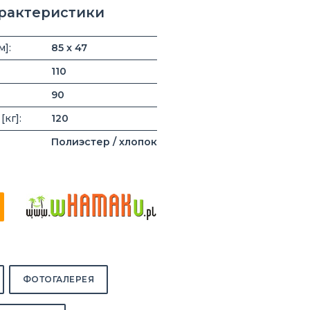
арактеристики
м]:
85 x 47
110
90
кг]:
120
Полиэстер / хлопок
ФОТОГАЛЕРЕЯ