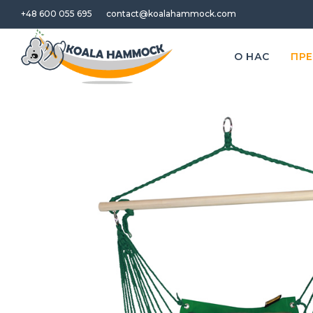
+48 600 055 695
contact@koalahammock.com
O НАС
ПР