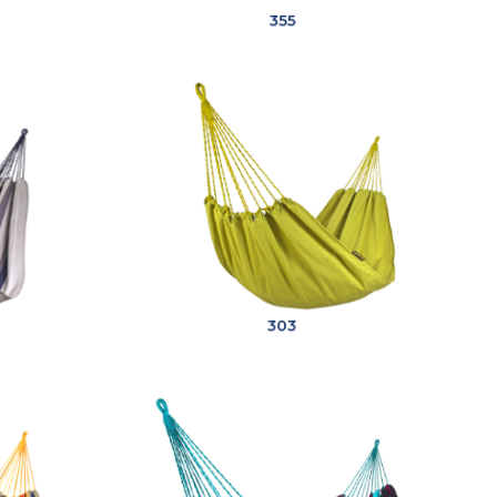
355
303