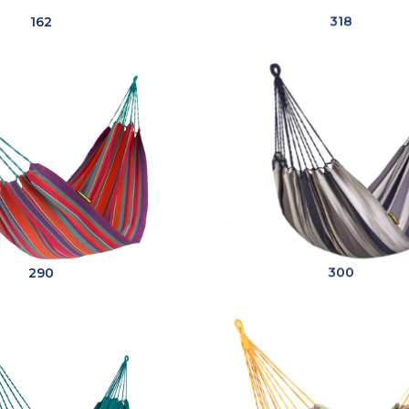
162
318
290
300