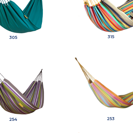
305
315
254
253