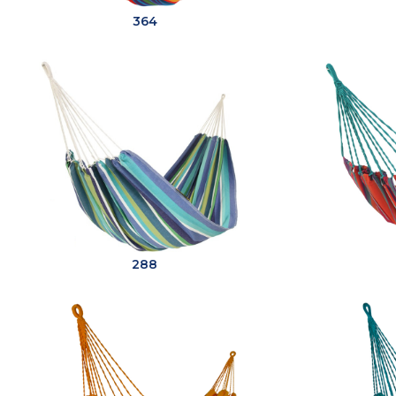
364
288