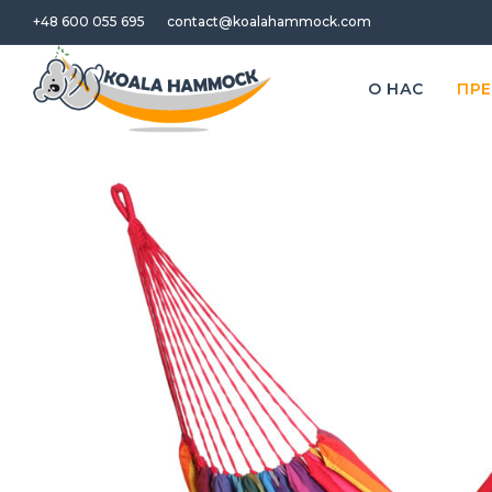
+48 600 055 695
contact@koalahammock.com
O НАС
ПР