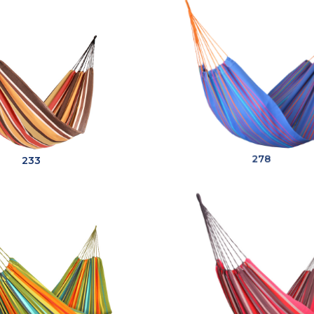
233
278