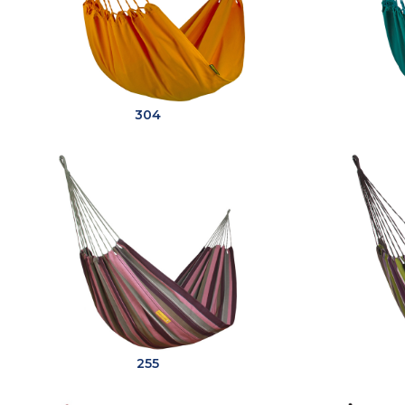
304
255