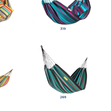
319
269