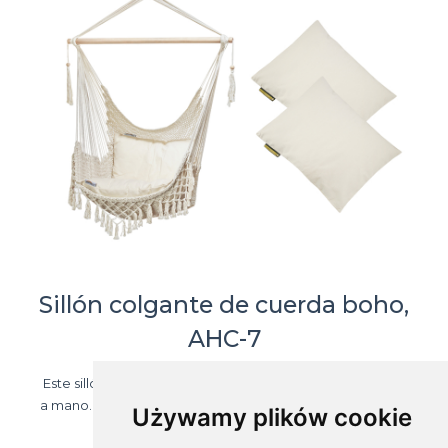
Sillón colgante de cuerda boho,
AHC-7
Este sillón colgante está hecho de los bramantes tejidos
a mano. Une dos rasgos – presencia clásica y comodidad
Używamy plików cookie
del uso.