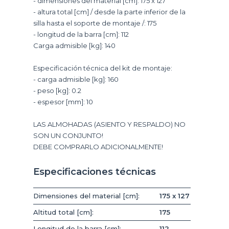
- dimensiones del material [cm]: 175 x 127
- altura total [cm] / desde la parte inferior de la
silla hasta el soporte de montaje /: 175
- longitud de la barra [cm]: 112
Carga admisible [kg]: 140
Especificación técnica del kit de montaje:
- carga admisible [kg]: 160
- peso [kg]: 0.2
- espesor [mm]: 10
LAS ALMOHADAS (ASIENTO Y RESPALDO) NO
SON UN CONJUNTO!
DEBE COMPRARLO ADICIONALMENTE!
Especificaciones técnicas
Dimensiones del material [cm]:
175 x 127
Altitud total [cm]:
175
Longitud de la barra [cm]:
112