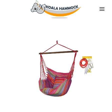
QUIÉNES SOMOS
OFRECER
TIENDAS
HÁGATE EL DISTRIBUDOR
MEDIOS
CONTACTO
ES