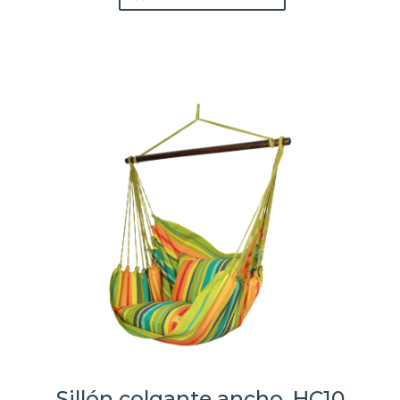
Sillón colgante ancho, HC10