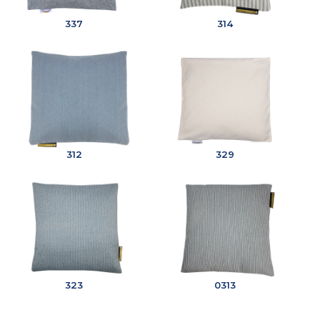
337
314
312
329
323
0313