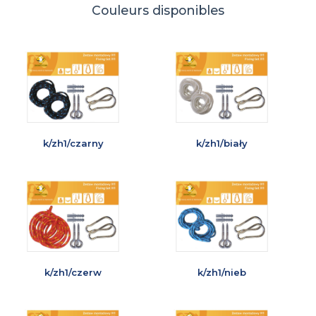
Couleurs disponibles
k/zh1/czarny
k/zh1/biały
k/zh1/czerw
k/zh1/nieb