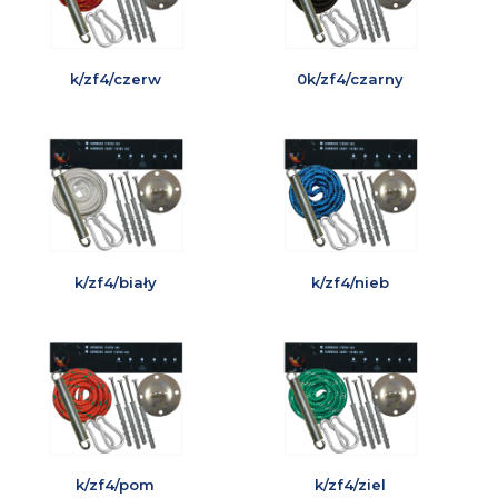
k/zf4/czerw
0k/zf4/czarny
k/zf4/biały
k/zf4/nieb
k/zf4/pom
k/zf4/ziel