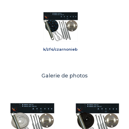
k/zf4/czarnonieb
Galerie de photos