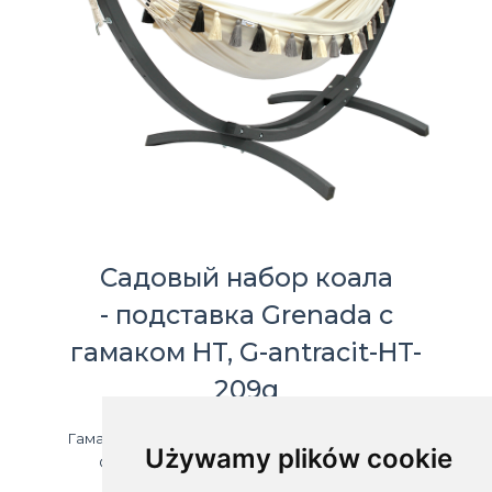
Садовый набор коала
- подставка Grenada с
гамаком HT, G-antracit-HT-
209g
Гамак KOALA, состоящий из садовой подставки
Używamy plików cookie
Grenada Anthracite и гамака Boho HT 10