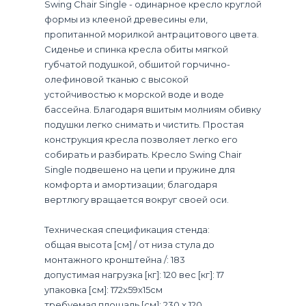
Swing Chair Single - одинарное кресло круглой
формы из клееной древесины ели,
пропитанной морилкой антрацитового цвета.
Сиденье и спинка кресла обиты мягкой
губчатой ​​подушкой, обшитой горчично-
олефиновой тканью с высокой
устойчивостью к морской воде и воде
бассейна. Благодаря вшитым молниям обивку
подушки легко снимать и чистить. Простая
конструкция кресла позволяет легко его
собирать и разбирать. Кресло Swing Chair
Single подвешено на цепи и пружине для
комфорта и амортизации; благодаря
вертлюгу вращается вокруг своей оси.
Техническая спецификация стенда:
общая высота [см] / от низа стула до
монтажного кронштейна /: 183
допустимая нагрузка [кг]: 120 вес [кг]: 17
упаковка [см]: 172x59x15см
требуемая площадь [см]: 230 x 120