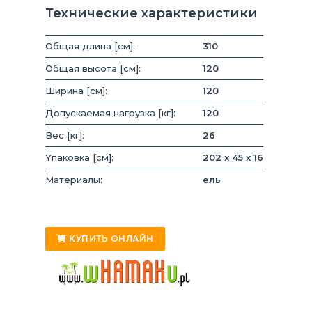
Технические характеристики
Общая длина [см]:
310
Общая высота [см]:
120
Ширина [см]:
120
Допускаемая нагрузка [кг]:
120
Вес [кг]:
26
Yпаковка [см]:
202 x 45 x 16
Материалы:
ель
КУПИТЬ ОНЛАЙН