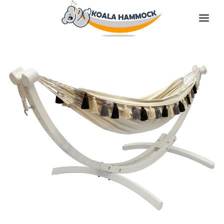
O НАС
ПРЕДЛАГАТЬ
MАГАЗИНЫ
БУДЬ НАШИМ ДИТРИБЬЮТОРОМ
МЕДИА
КОНТАКТЫ
RU