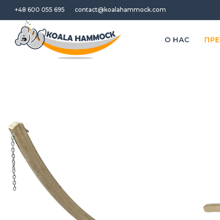
+48 600 055 695
contact@koalahammock.com
O НАС
ПР