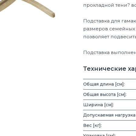
прохладной тени?
в
Подставка для гамак
размеров семейных 
позволяет подвесит
Подставка выполнена
Технические х
Общая длина [см]:
Общая высота [см]:
Ширина [см]:
Допускаемая нагрузка [
Вес [кг]:
Yпаковка [см]: