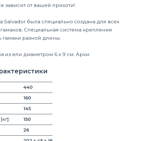
се зависит от вашей прихоти!
а Salvador была специально создана для всех
гамаков.
Специальная система крепления
ь гамаки разной длины.
 из ели диаметром 6 х 9 см. Арки.
арактеристики
440
160
145
кг]:
150
26
202 x 45 x 16