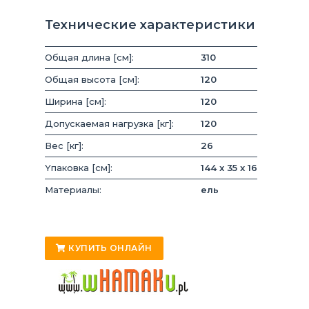
Технические характеристики
Общая длина [см]:
310
Общая высота [см]:
120
Ширина [см]:
120
Допускаемая нагрузка [кг]:
120
Вес [кг]:
26
Yпаковка [см]:
144 x 35 x 16
Материалы:
ель
КУПИТЬ ОНЛАЙН