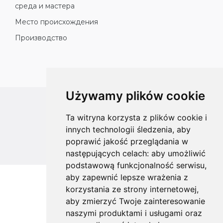
среда и мастера
Место происхождения
Производство
Używamy plików cookie
All rights reserved
Ta witryna korzysta z plików cookie i
Copyright © 2026 koalahammock.com
innych technologii śledzenia, aby
poprawić jakość przeglądania w
Designed by
MOUTON interactive
następujących celach:
aby umożliwić
podstawową funkcjonalność serwisu
,
aby zapewnić lepsze wrażenia z
korzystania ze strony internetowej
,
aby zmierzyć Twoje zainteresowanie
naszymi produktami i usługami oraz