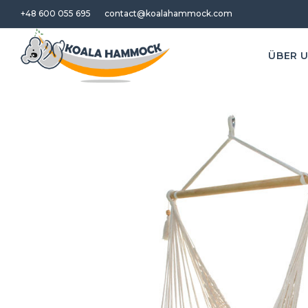
+48 600 055 695
contact@koalahammock.com
ÜBER 