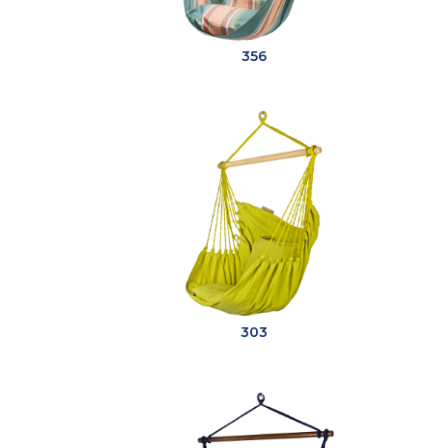
356
303