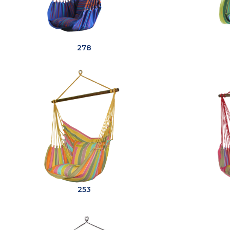
278
253