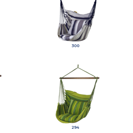
300
294