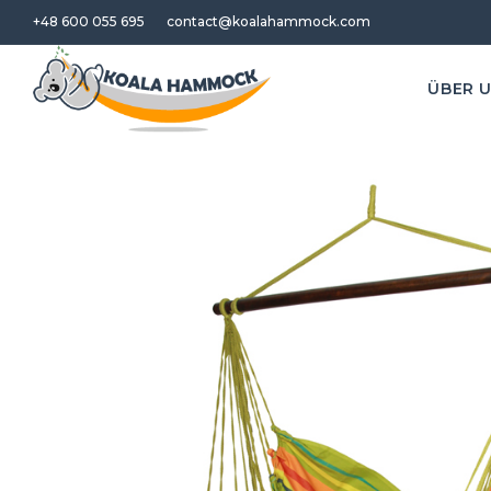
+48 600 055 695
contact@koalahammock.com
ÜBER 