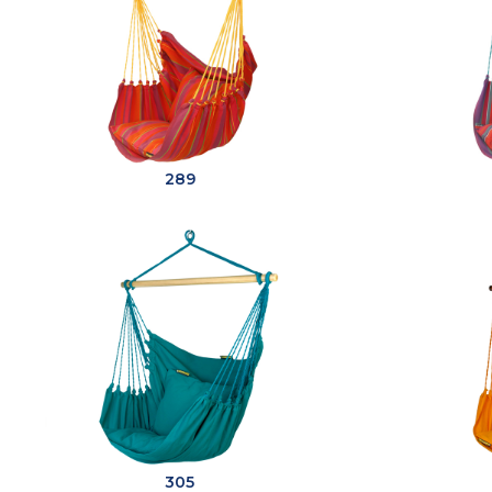
289
305