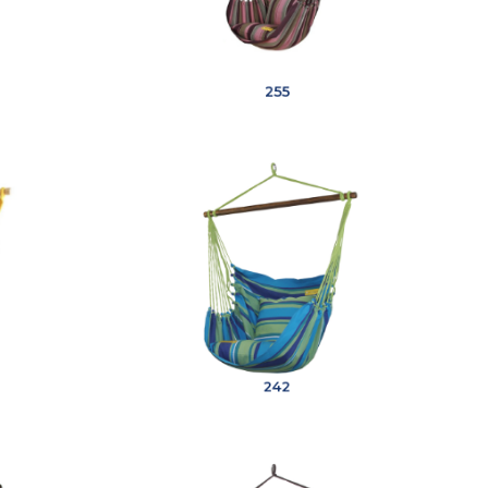
255
242