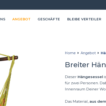
UNS
ANGEBOT
GESCHÄFTE
BLEIBE VERTEILER
Home
Angebot
Hä
Breiter Hän
Dieser
Hängesessel
i
für zwei Personen. Dabe
Innenraum Deiner Woh
Das Material,
aus dem 