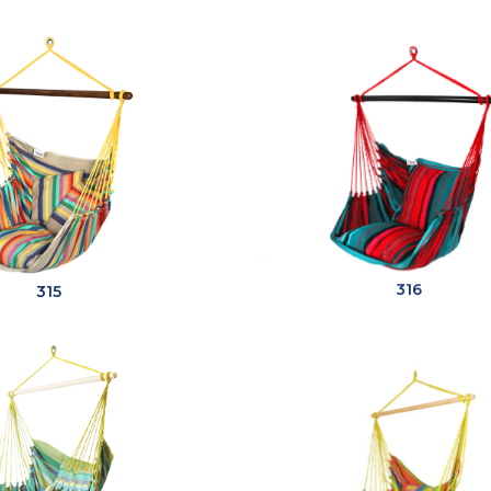
315
316