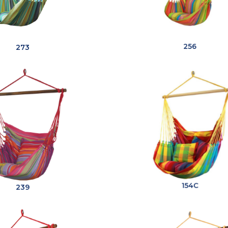
273
256
239
154C