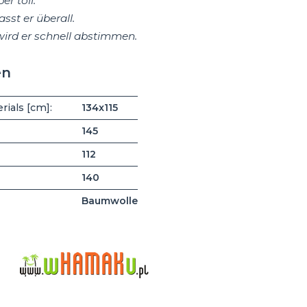
per toll.
sst er überall.
ird er schnell abstimmen.
en
ials [cm]:
134x115
145
112
140
Baumwolle