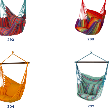
290
298
304
297