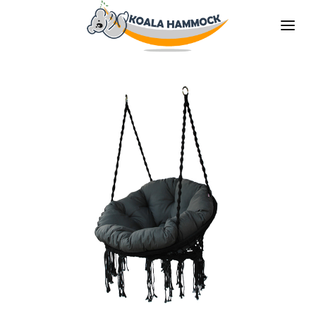
ÜBER UNS
ANGEBOT
GESCHÄFTE
BLEIBE VERTEILER
DIE MEDIEN
KONTAKT
DE