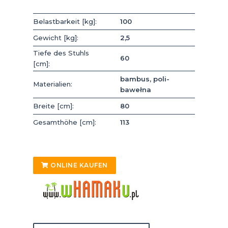
Belastbarkeit [kg]:
100
Gewicht [kg]:
2,5
Tiefe des Stuhls
60
[cm]:
bambus, poli-
Materialien:
bawełna
Breite [cm]:
80
Gesamthöhe [cm]:
113
ONLINE KAUFEN