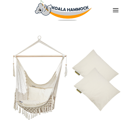
ÜBER UNS
ANGEBOT
GESCHÄFTE
BLEIBE VERTEILER
DIE MEDIEN
KONTAKT
DE