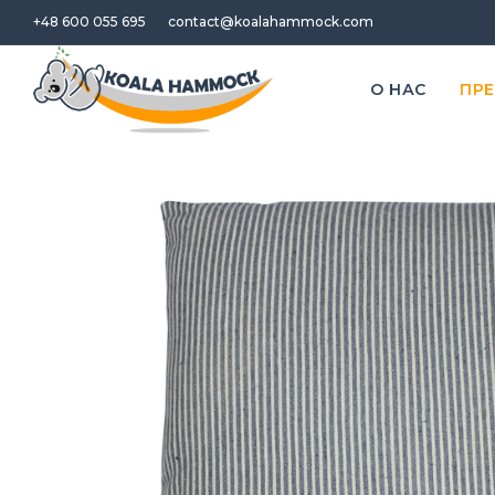
+48 600 055 695
contact@koalahammock.com
O НАС
ПР