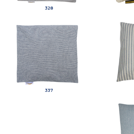
328
337