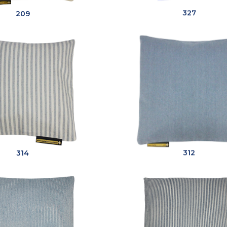
209
327
314
312