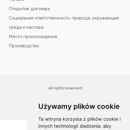
Открытие для мира
Социальная ответственность: природа, окружающая
среда и мастера
Место происхождения
Производство
All rights reserved
Copyright © 2026 koalahammock.com
Używamy plików cookie
Designed by
MOUTON interactive
Ta witryna korzysta z plików cookie i
innych technologii śledzenia, aby