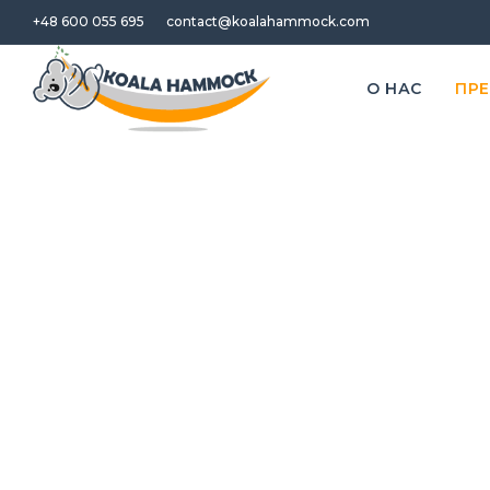
+48 600 055 695
contact@koalahammock.com
O НАС
ПР