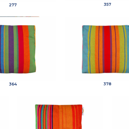
277
357
364
378