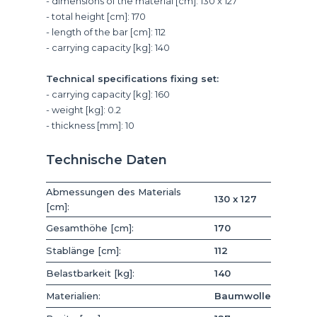
- dimensions of the material [cm]: 130 x 127
- total height [cm]: 170
- length of the bar [cm]: 112
- carrying capacity [kg]: 140
Technical specifications fixing set:
- carrying capacity [kg]: 160
- weight [kg]: 0.2
- thickness [mm]: 10
Technische Daten
Abmessungen des Materials
130 x 127
[cm]:
Gesamthöhe [cm]:
170
Stablänge [cm]:
112
Belastbarkeit [kg]:
140
Materialien:
Baumwolle