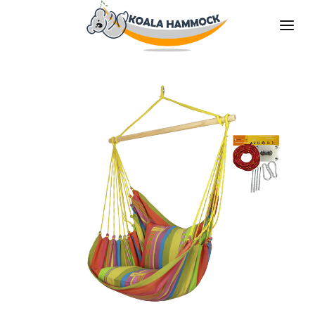
ÜBER UNS
ANGEBOT
GESCHÄFTE
BLEIBE VERTEILER
DIE MEDIEN
KONTAKT
DE