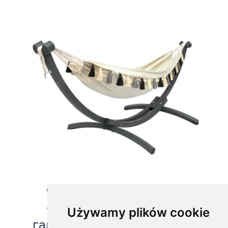
Садовый набор коала
- подставка Grenada с
Używamy plików cookie
гамаком HT, G-antracit-HT-