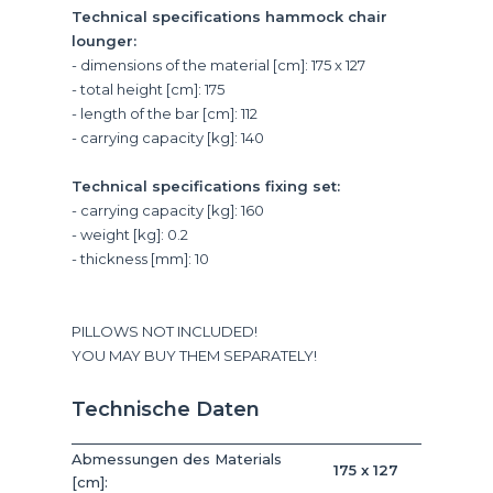
Technical specifications hammock chair
lounger:
- dimensions of the material [cm]: 175 x 127
- total height [cm]: 175
- length of the bar [cm]: 112
- carrying capacity [kg]: 140
Technical specifications fixing set:
- carrying capacity [kg]: 160
- weight [kg]: 0.2
- thickness [mm]: 10
PILLOWS NOT INCLUDED!
YOU MAY BUY THEM SEPARATELY!
Technische Daten
Abmessungen des Materials
175 x 127
[cm]: