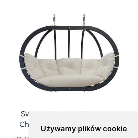
Swing chair double, Swing
Chair Double antracyt krem
Używamy plików cookie