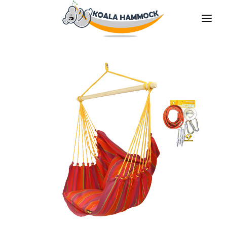
ÜBER UNS
ANGEBOT
GESCHÄFTE
BLEIBE VERTEILER
DIE MEDIEN
KONTAKT
DE