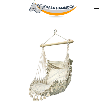
ÜBER UNS
ANGEBOT
GESCHÄFTE
BLEIBE VERTEILER
DIE MEDIEN
KONTAKT
DE