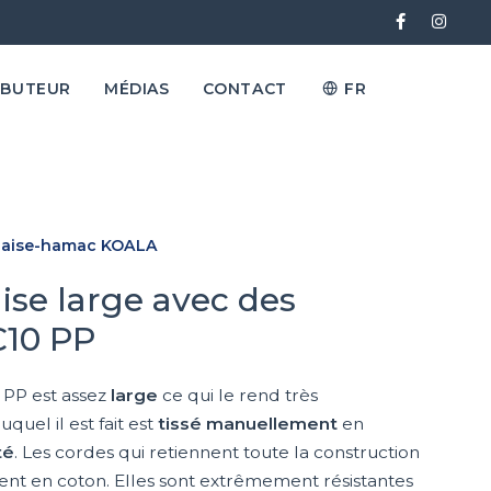
IBUTEUR
MÉDIAS
CONTACT
FR
aise-hamac KOALA
se large avec des
C10 PP
 PP est assez
large
ce qui le rend très
duquel il est fait est
tissé manuellement
en
té
. Les cordes qui retiennent toute la construction
ent en coton. Elles sont extrêmement résistantes