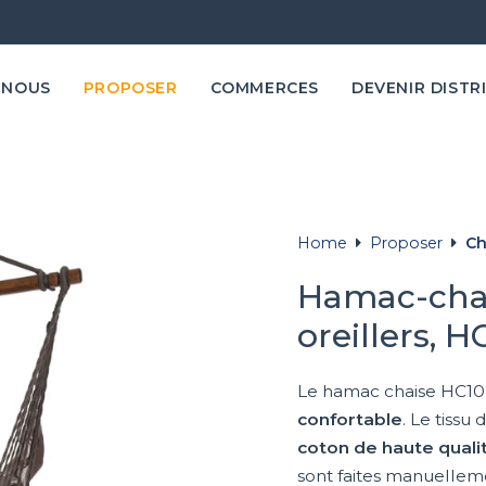
 NOUS
PROPOSER
COMMERCES
DEVENIR DISTR
Home
Proposer
Ch
Hamac-chai
oreillers, H
Le hamac chaise HC10
confortable
. Le tissu 
coton de haute quali
sont faites manuellem