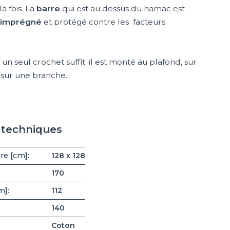
a fois. La
barre
qui est au dessus du hamac est
imprégné
et protégé contre les facteurs
un seul crochet suffit: il est monté au plafond, sur
 sur une branche.
s techniques
re [cm]:
128 x 128
170
m]:
112
140
Coton