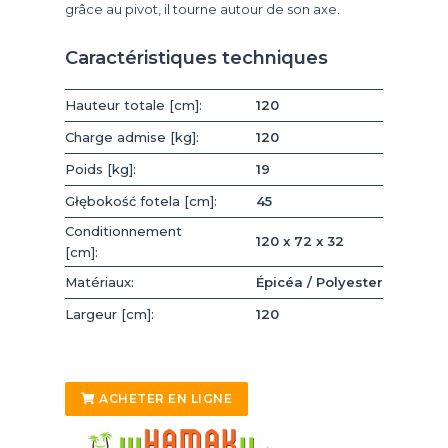
grâce au pivot, il tourne autour de son axe.
Caractéristiques techniques
Hauteur totale [cm]:
120
Charge admise [kg]:
120
Poids [kg]:
19
Głębokość fotela [cm]:
45
Conditionnement
120 x 72 x 32
[cm]:
Matériaux:
Épicéa / Polyester
Largeur [cm]:
120
ACHETER EN LIGNE