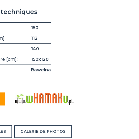
s techniques
150
m]:
112
140
re [cm]:
150x120
Bawełna
LES
GALERIE DE PHOTOS