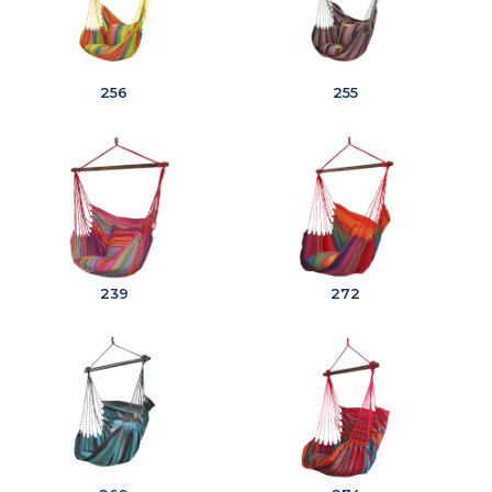
256
255
239
272