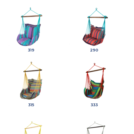
319
290
315
333