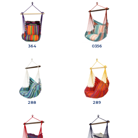
364
0356
288
289