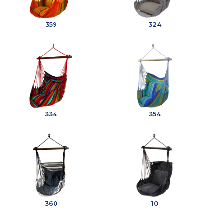
359
324
334
354
360
10