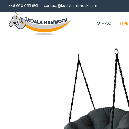
+48 600 055 695
contact@koalahammock.com
O НАС
ПР