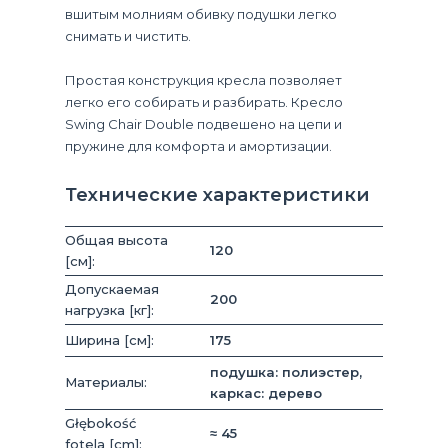
вшитым молниям обивку подушки легко
снимать и чистить.
Простая конструкция кресла позволяет
легко его собирать и разбирать. Кресло
Swing Chair Double подвешено на цепи и
пружине для комфорта и амортизации.
Технические характеристики
Общая высота
120
[см]:
Допускаемая
200
нагрузка [кг]:
Ширина [см]:
175
подушка: полиэстер,
Материалы:
каркас: дерево
Głębokość
≈ 45
fotela [cm]: