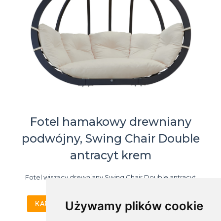
Fotel hamakowy drewniany
podwójny, Swing Chair Double
antracyt krem
Fotel wiszący drewniany Swing Chair Double antracyt
Używamy plików cookie
КАРТА ПРОДУКТА
КУПИТЬ ОНЛАЙН