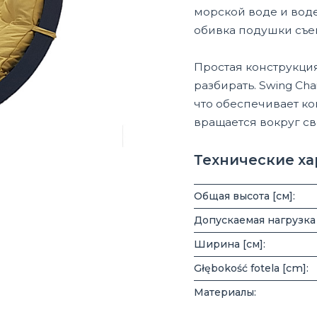
морской воде и вод
обивка подушки съе
Простая конструкция
разбирать. Swing Ch
что обеспечивает к
вращается вокруг св
Технические х
Общая высота [см]:
Допускаемая нагрузка [
Ширина [см]:
Głębokość fotela [cm]:
Материалы: