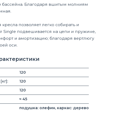
е бассейна. Благодаря вшитым молниям
мная.
 кресла позволяет легко собирать и
air Single подвешивается на цепи и пружине,
омфорт и амортизацию; благодаря вертлюгу
оей оси.
арактеристики
120
кг]:
120
120
≈ 45
подушка: олефин, каркас: дерево