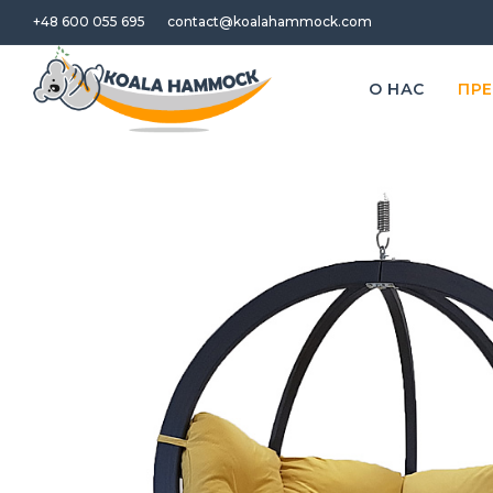
+48 600 055 695
contact@koalahammock.com
O НАС
ПР